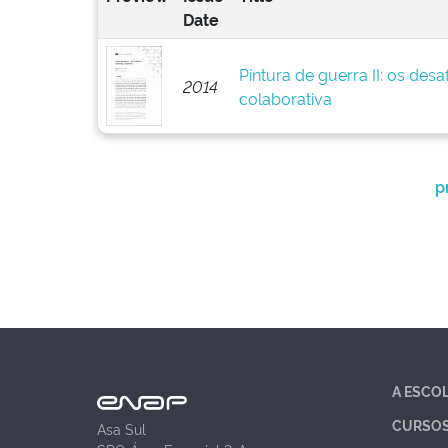
Date
Pintura de guerra II: os des
2014
colaborativa
p
A ESCO
CURSO
Asa Sul