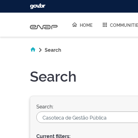
Skip navigation
HOME
COMMUNITI
Search
Search
Search:
Current filters: