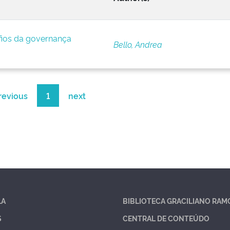
afios da governança
Bello, Andrea
revious
1
next
LA
BIBLIOTECA GRACILIANO RAM
S
CENTRAL DE CONTEÚDO