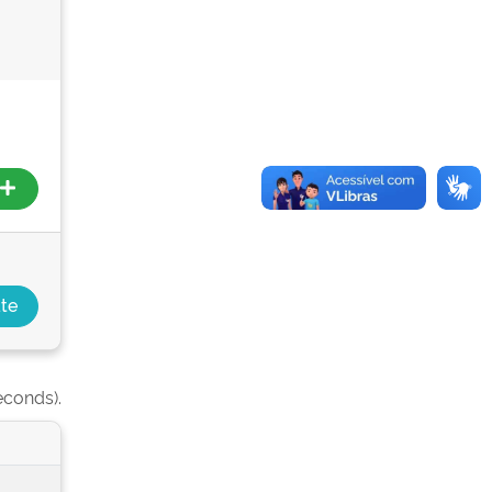
econds).