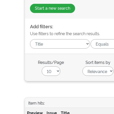
Start a new search
Add filters:
Use filters to refine the search results.
Results/Page
Sort items by
Item hits:
Preview
Issue
Title