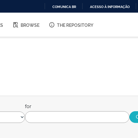
COMUNICA BR
ACESSO À INFORMAÇÃO
IR
PARA
ES
BROWSE
THE REPOSITORY
O
CONTEÚDO
for