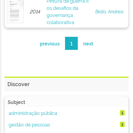
Pintura de guerra II:
os desafios da
2014
Bello, Andrea
governança
colaborativa
previous
1
next
Discover
Subject
administração pública
1
gestão de pessoas
1