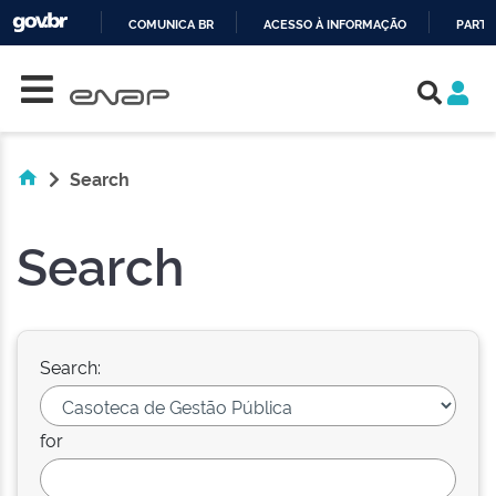
COMUNICA BR
ACESSO À INFORMAÇÃO
PARTI
Skip navigation
IR
PARA
O
CONTEÚDO
Search
Search
Search:
for