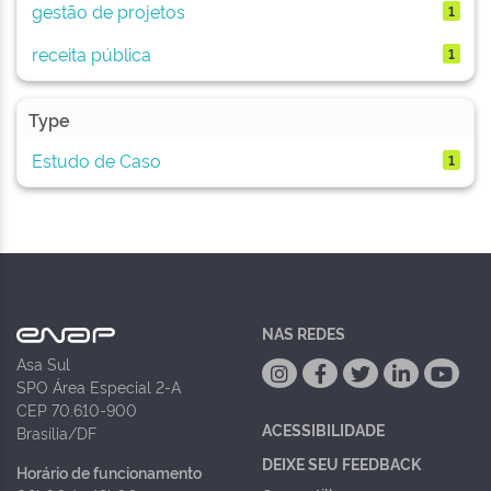
gestão de projetos
1
receita pública
1
Type
Estudo de Caso
1
NAS REDES
Asa Sul
SPO Área Especial 2-A
CEP 70.610-900
ACESSIBILIDADE
Brasília/DF
DEIXE SEU FEEDBACK
Horário de funcionamento