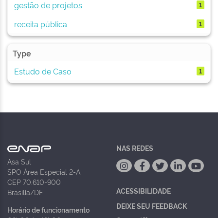
gestão de projetos
1
receita pública
1
Type
Estudo de Caso
1
NAS REDES
Asa Sul
SPO Área Especial 2-A
CEP 70.610-900
ACESSIBILIDADE
Brasília/DF
DEIXE SEU FEEDBACK
Horário de funcionamento