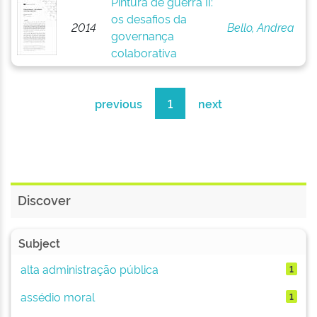
Pintura de guerra II:
os desafios da
2014
Bello, Andrea
governança
colaborativa
previous
1
next
Discover
Subject
alta administração pública
1
assédio moral
1