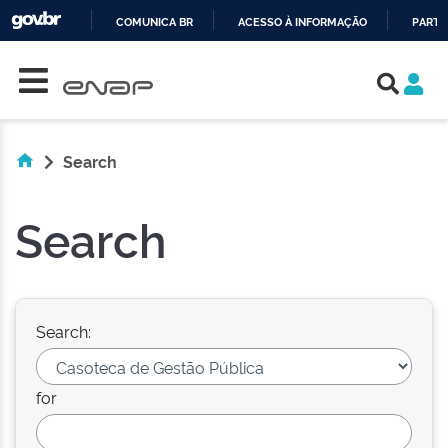
COMUNICA BR
ACESSO À INFORMAÇÃO
PARTI
Skip navigation
IR
PARA
O
CONTEÚDO
Search
Search
Search:
for