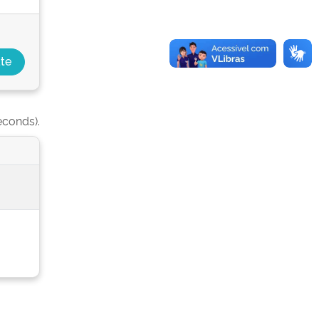
econds).