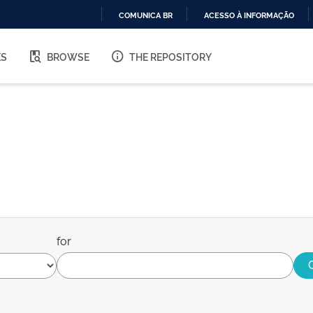
COMUNICA BR
ACESSO À INFORMAÇÃO
IR
PARA
ES
BROWSE
THE REPOSITORY
O
CONTEÚDO
for