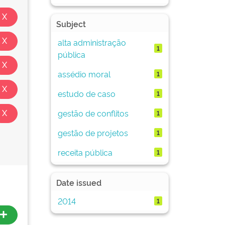
Subject
alta administração
1
pública
assédio moral
1
estudo de caso
1
gestão de conflitos
1
gestão de projetos
1
receita pública
1
Date issued
2014
1