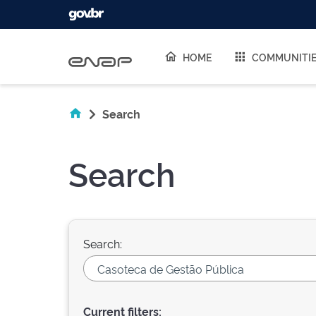
Skip navigation
HOME
COMMUNITI
Search
Search
Search:
Current filters: