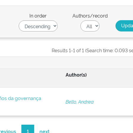
In order
Authors/record
Results 1-1 of 1 (Search time: 0.093 s
Author(s)
afios da governança
Bello, Andrea
revious
1
next