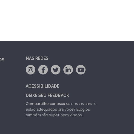
NAS REDES
OS
ACESSIBILIDADE
DEIXE SEU FEEDBACK
Compartilhe conosco
se nossos canais
estão adequados pra você? Elogios
também são super bem vindos!