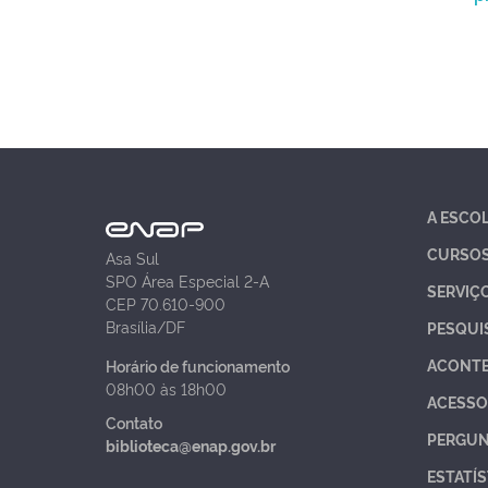
A ESCO
CURSO
Asa Sul
SPO Área Especial 2-A
SERVIÇ
CEP 70.610-900
Brasília/DF
PESQUI
ACONT
Horário de funcionamento
08h00 às 18h00
ACESSO
Contato
PERGUN
biblioteca@enap.gov.br
ESTATÍS