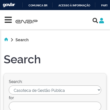
COMUNICA BR
ACESSO À INFORMAÇÃO
PARTI
Skip navigation
IR
PARA
O
CONTEÚDO
Search
Search
Search:
for