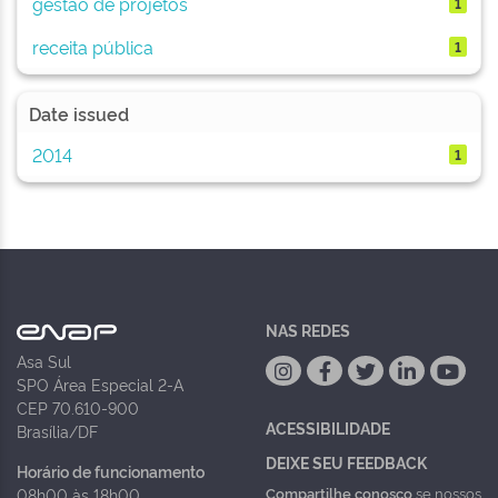
gestão de projetos
1
receita pública
1
Date issued
2014
1
NAS REDES
Asa Sul
SPO Área Especial 2-A
CEP 70.610-900
ACESSIBILIDADE
Brasília/DF
DEIXE SEU FEEDBACK
Horário de funcionamento
Compartilhe conosco
se nossos
08h00 às 18h00