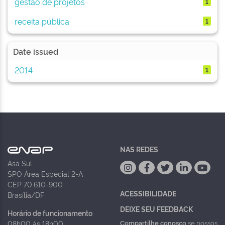
gestão de projetos
1
receita pública
1
Date issued
2014
1
NAS REDES
Asa Sul
SPO Área Especial 2-A
CEP 70.610-900
ACESSIBILIDADE
Brasília/DF
DEIXE SEU FEEDBACK
Horário de funcionamento
Compartilhe conosco
se nossos
08h00 às 18h00