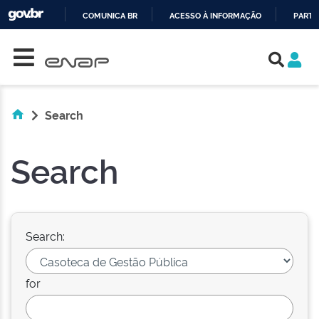
COMUNICA BR
ACESSO À INFORMAÇÃO
PARTI
Skip navigation
IR
PARA
O
CONTEÚDO
Search
Search
Search:
for