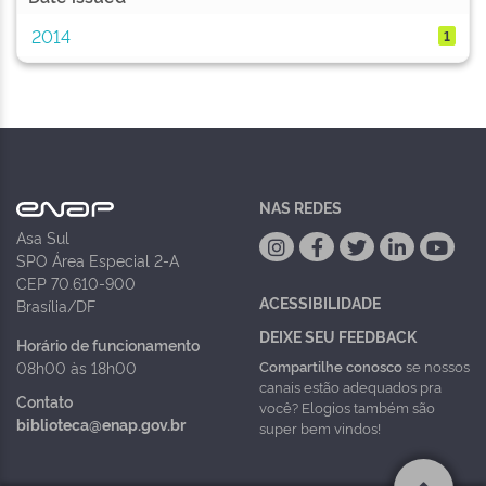
2014
1
NAS REDES
Asa Sul
SPO Área Especial 2-A
CEP 70.610-900
ACESSIBILIDADE
Brasília/DF
DEIXE SEU FEEDBACK
Horário de funcionamento
Compartilhe conosco
se nossos
08h00 às 18h00
canais estão adequados pra
Contato
você? Elogios também são
biblioteca@enap.gov.br
super bem vindos!