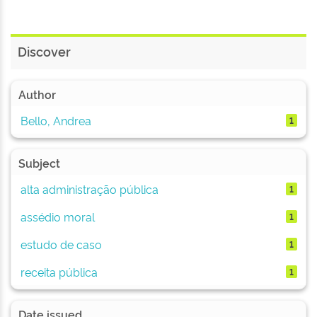
Discover
Author
Bello, Andrea
1
Subject
alta administração pública
1
assédio moral
1
estudo de caso
1
receita pública
1
Date issued