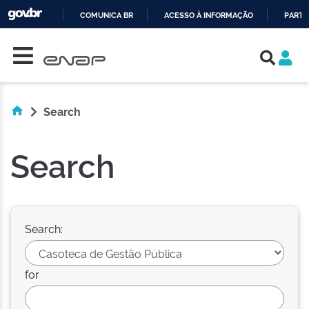
COMUNICA BR
ACESSO À INFORMAÇÃO
PARTI
Skip navigation
IR
PARA
O
CONTEÚDO
Search
Search
Search:
for