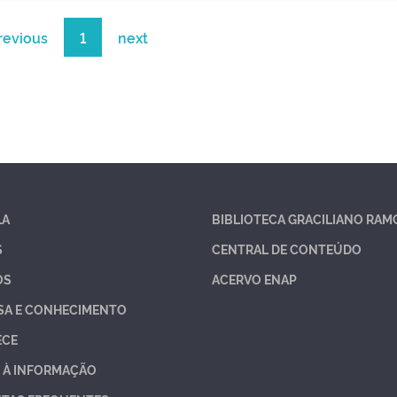
revious
1
next
LA
BIBLIOTECA GRACILIANO RAM
S
CENTRAL DE CONTEÚDO
OS
ACERVO ENAP
SA E CONHECIMENTO
ECE
 À INFORMAÇÃO