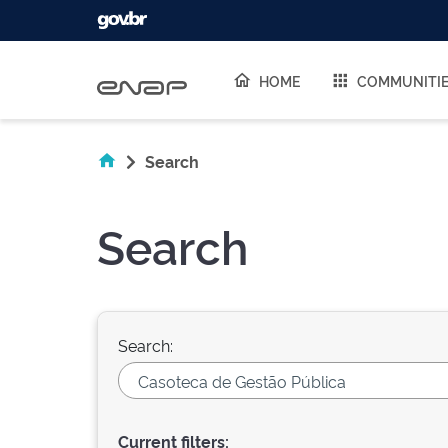
Skip navigation
HOME
COMMUNITI
Search
Search
Search:
Current filters: