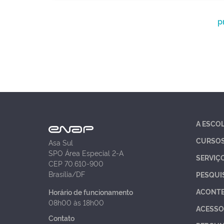
p
A ESCO
CURSO
Asa Sul
SPO Área Especial 2-A
SERVIÇ
CEP 70.610-900
Brasília/DF
PESQUI
ACONT
Horário de funcionamento
08h00 às 18h00
ACESSO
Contato