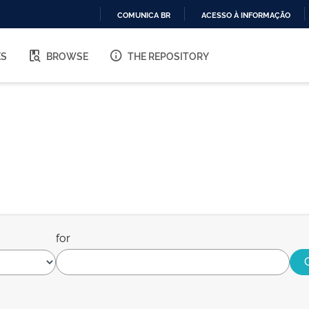
COMUNICA BR
ACESSO À INFORMAÇÃO
IR
PARA
ES
BROWSE
THE REPOSITORY
O
CONTEÚDO
for