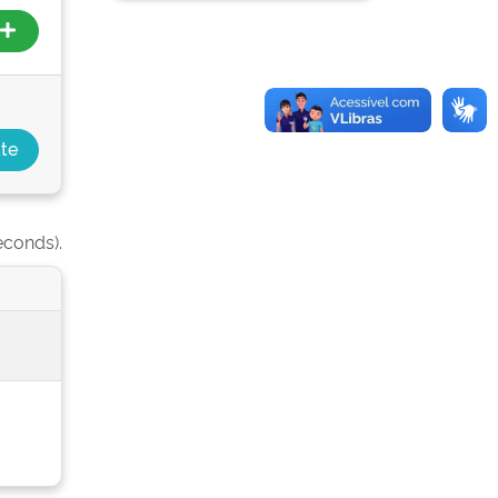
econds).