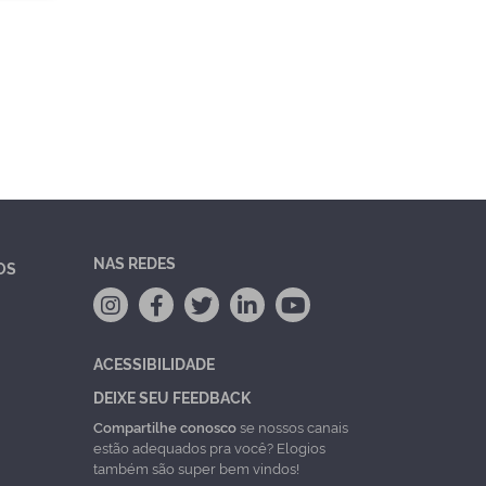
NAS REDES
OS
ACESSIBILIDADE
DEIXE SEU FEEDBACK
Compartilhe conosco
se nossos canais
estão adequados pra você? Elogios
também são super bem vindos!