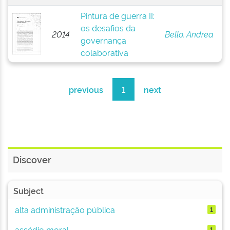
Pintura de guerra II:
os desafios da
2014
Bello, Andrea
governança
colaborativa
previous
1
next
Discover
Subject
alta administração pública
1
assédio moral
1