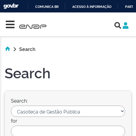
COMUNICA BR
ACESSO À INFORMAÇÃO
PARTI
Skip navigation
IR
PARA
O
CONTEÚDO
Search
Search
Search:
for