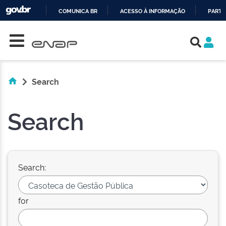
COMUNICA BR
ACESSO À INFORMAÇÃO
PARTI
Skip navigation
IR
PARA
O
CONTEÚDO
Search
Search
Search:
for