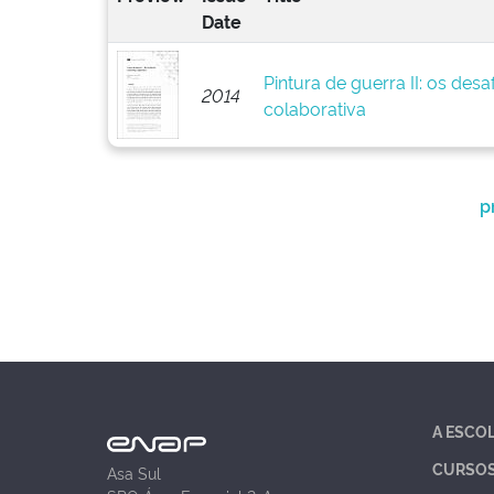
Date
Pintura de guerra II: os des
2014
colaborativa
p
A ESCO
CURSO
Asa Sul