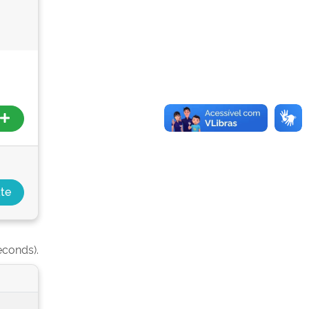
econds).