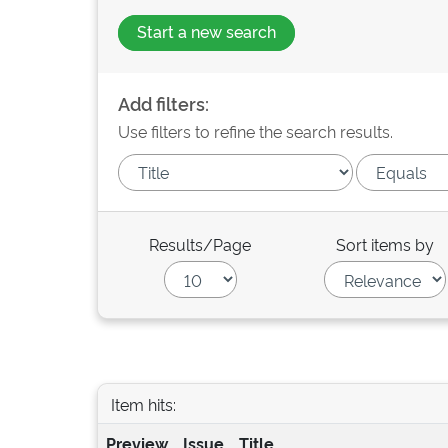
Start a new search
Add filters:
Use filters to refine the search results.
Results/Page
Sort items by
Item hits:
Preview
Issue
Title