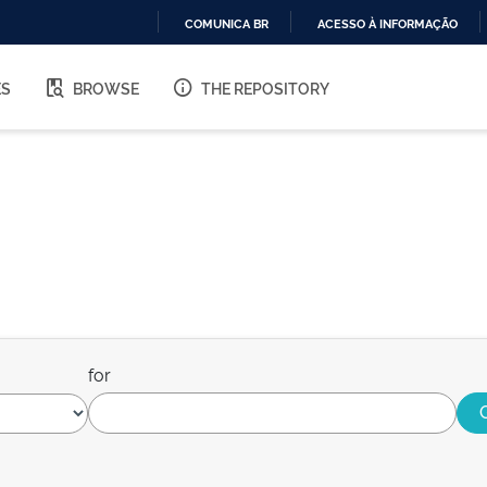
COMUNICA BR
ACESSO À INFORMAÇÃO
IR
PARA
ES
BROWSE
THE REPOSITORY
O
CONTEÚDO
for