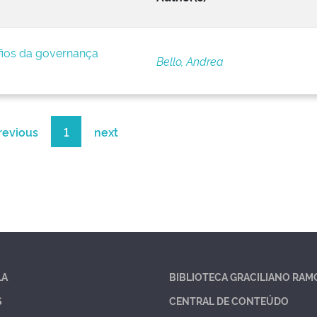
afios da governança
Bello, Andrea
revious
1
next
LA
BIBLIOTECA GRACILIANO RAM
S
CENTRAL DE CONTEÚDO