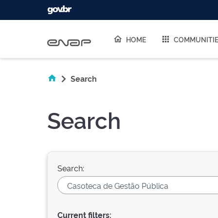
Skip navigation
HOME
COMMUNITI
Search
Search
Search:
Current filters: