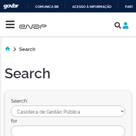
COMUNICA BR
ACESSO À INFORMAÇÃO
PARTI
Skip navigation
IR
PARA
O
CONTEÚDO
Search
Search
Search:
for