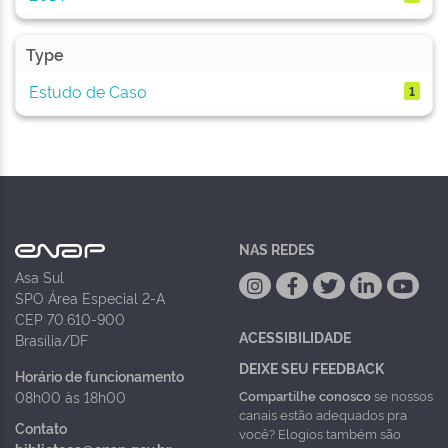
Type
Estudo de Caso
1
NAS REDES
Asa Sul
SPO Área Especial 2-A
CEP 70.610-900
ACESSIBILIDADE
Brasília/DF
DEIXE SEU FEEDBACK
Horário de funcionamento
Compartilhe conosco
se nossos
08h00 às 18h00
canais estão adequados pra
Contato
você? Elogios também são