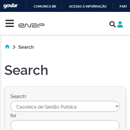
COMUNICA BR
ACESSO À INFORMAÇÃO
PARTI
Skip navigation
IR
PARA
O
CONTEÚDO
Search
Search
Search:
for