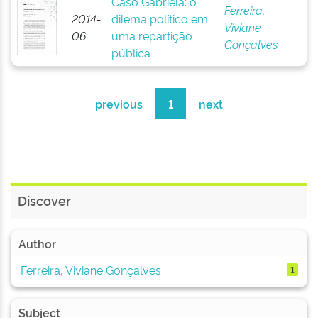
Caso Gabriela: o
Ferreira,
2014-
dilema político em
Viviane
06
uma repartição
Gonçalves
pública
previous
1
next
Discover
Author
Ferreira, Viviane Gonçalves
1
Subject