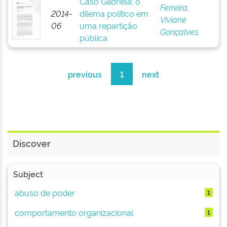
Caso Gabriela: o
Ferreira,
2014-
dilema político em
Viviane
06
uma repartição
Gonçalves
pública
previous
1
next
Discover
Subject
abuso de poder
1
comportamento organizacional
1