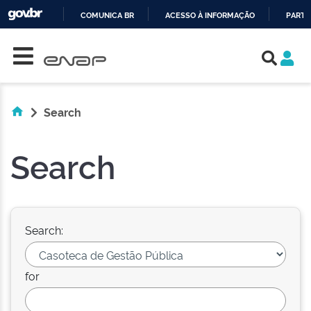
COMUNICA BR
ACESSO À INFORMAÇÃO
PARTI
Skip navigation
IR
PARA
O
CONTEÚDO
Search
Search
Search:
for