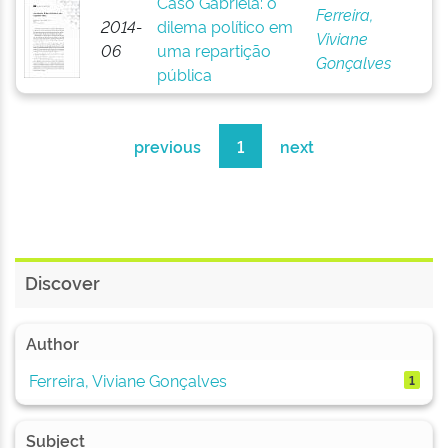
Caso Gabriela: o
Ferreira,
2014-
dilema político em
Viviane
06
uma repartição
Gonçalves
pública
previous
1
next
Discover
Author
Ferreira, Viviane Gonçalves
1
Subject