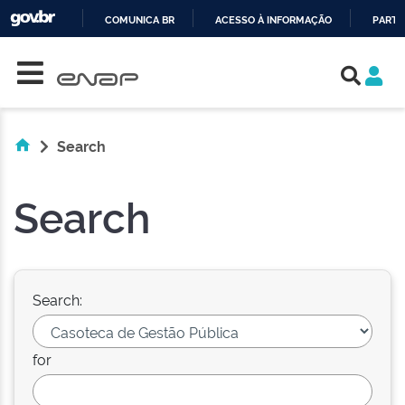
COMUNICA BR
ACESSO À INFORMAÇÃO
PARTI
Skip navigation
IR
PARA
O
CONTEÚDO
Search
Search
Search:
for