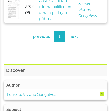
Caso Gabriela: o
Ferreira,
2014-
dilema político em
Viviane
06
uma repartição
Gonçalves
pública
previous
1
next
Discover
Author
Ferreira, Viviane Gonçalves
1
Subject