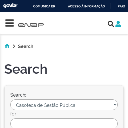
COMUNICA BR
ACESSO À INFORMAÇÃO
PARTI
Skip navigation
IR
PARA
O
CONTEÚDO
Search
Search
Search:
for