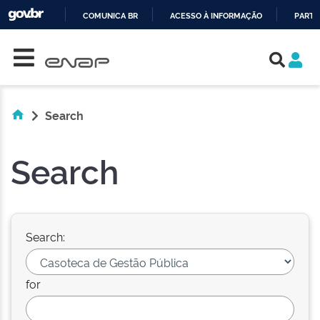
COMUNICA BR
ACESSO À INFORMAÇÃO
PARTI
Skip navigation
IR
PARA
O
CONTEÚDO
Search
Search
Search:
for