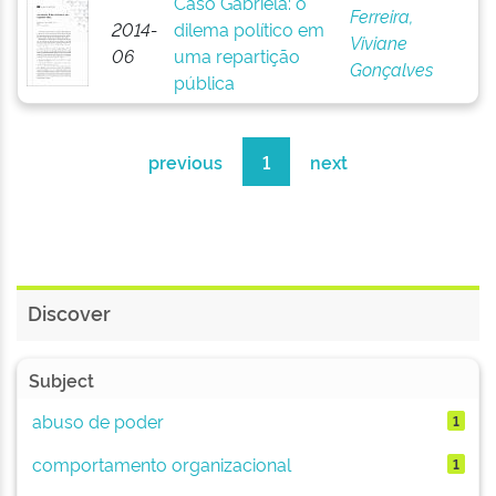
Caso Gabriela: o
Ferreira,
2014-
dilema político em
Viviane
06
uma repartição
Gonçalves
pública
previous
1
next
Discover
Subject
abuso de poder
1
comportamento organizacional
1