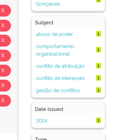
Gonçalves
Subject
abuso de poder
1
comportamento
1
organizacional
conflito de atribuição
1
conflito de interesses
1
gestão de conflitos
1
Date issued
2014
1
Type