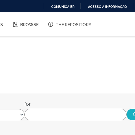
COMUNICA BR
ACESSO À INFORMAÇÃO
IR
PARA
ES
BROWSE
THE REPOSITORY
O
CONTEÚDO
for