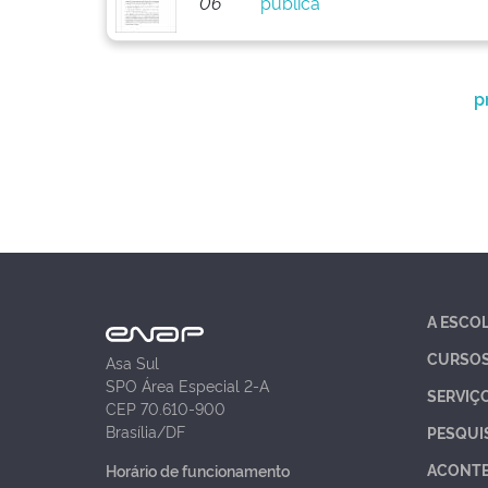
06
pública
p
A ESCO
CURSO
Asa Sul
SPO Área Especial 2-A
SERVIÇ
CEP 70.610-900
Brasília/DF
PESQUI
ACONT
Horário de funcionamento