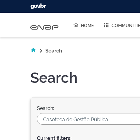
Skip navigation
HOME
COMMUNITI
Search
Search
Search:
Current filters: