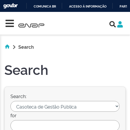
COMUNICA BR
ACESSO À INFORMAÇÃO
PARTI
Skip navigation
IR
PARA
O
CONTEÚDO
Search
Search
Search:
for