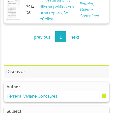
Caso Gabriela: o
Ferreira,
2014-
dilema político em
Viviane
06
uma repartição
Gonçalves
pública
previous
1
next
Discover
Author
Ferreira, Viviane Gonçalves
1
Subject