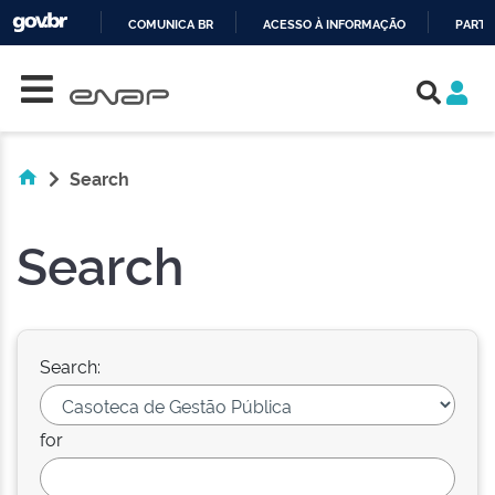
COMUNICA BR
ACESSO À INFORMAÇÃO
PARTI
Skip navigation
IR
PARA
O
CONTEÚDO
Search
Search
Search:
for