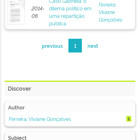
Caso Gabriela: o
Ferreira,
2014-
dilema político em
Viviane
06
uma repartição
Gonçalves
pública
previous
1
next
Discover
Author
Ferreira, Viviane Gonçalves
1
Subject