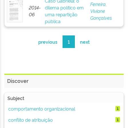
Caso Gabriela: o
Ferreira,
2014-
dilema político em
Viviane
06
uma repartição
Gonçalves
pública
previous
1
next
Discover
Subject
comportamento organizacional
1
conflito de atribuição
1