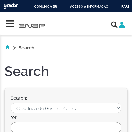
COMUNICA BR
ACESSO À INFORMAÇÃO
PARTI
Skip navigation
IR
PARA
O
CONTEÚDO
Search
Search
Search:
for