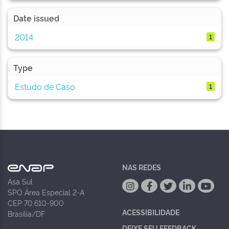
Date issued
2014
1
Type
Estudo de Caso
1
NAS REDES
Asa Sul
SPO Área Especial 2-A
CEP 70.610-900
ACESSIBILIDADE
Brasília/DF
DEIXE SEU FEEDBACK