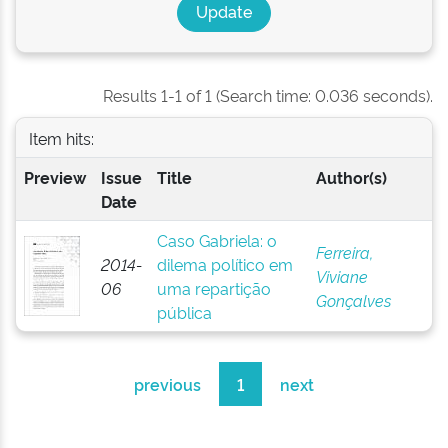
Results 1-1 of 1 (Search time: 0.036 seconds).
Item hits:
Preview
Issue
Title
Author(s)
Date
Caso Gabriela: o
Ferreira,
2014-
dilema político em
Viviane
06
uma repartição
Gonçalves
pública
previous
1
next