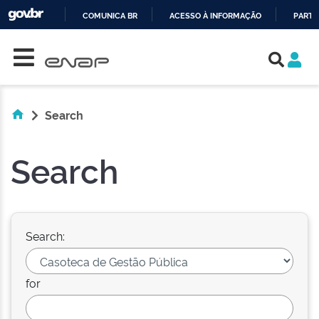
COMUNICA BR
ACESSO À INFORMAÇÃO
PARTI
Skip navigation
IR
PARA
O
CONTEÚDO
Search
Search
Search:
for