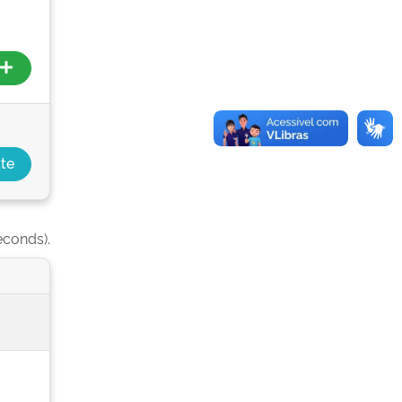
econds).