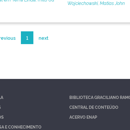
Wojciechowski, Matias John
revious
1
next
LA
BIBLIOTECA GRACILIANO RAM
S
CENTRAL DE CONTEÚDO
OS
ACERVO ENAP
SA E CONHECIMENTO