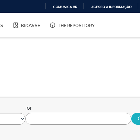
COMUNICA BR
ACESSO À INFORMAÇÃO
IR
PARA
ES
BROWSE
THE REPOSITORY
O
CONTEÚDO
for