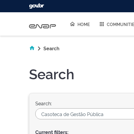
Skip navigation
HOME
COMMUNITI
Search
Search
Search:
Current filters: