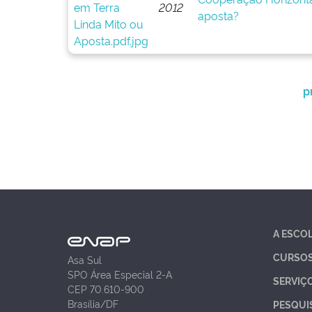
2012
aposta?
p
A ESCO
CURSO
Asa Sul
SPO Área Especial 2-A
SERVIÇ
CEP 70.610-900
Brasília/DF
PESQUI