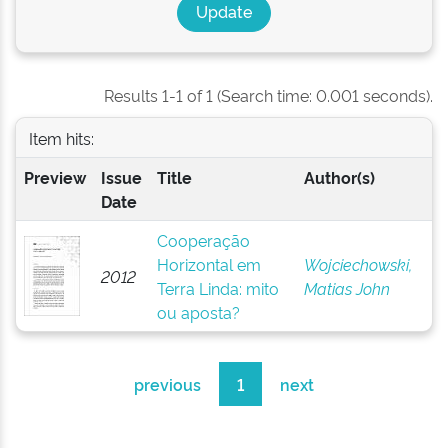
Results 1-1 of 1 (Search time: 0.001 seconds).
Item hits:
Preview
Issue
Title
Author(s)
Date
Cooperação
Horizontal em
Wojciechowski,
2012
Terra Linda: mito
Matias John
ou aposta?
previous
1
next