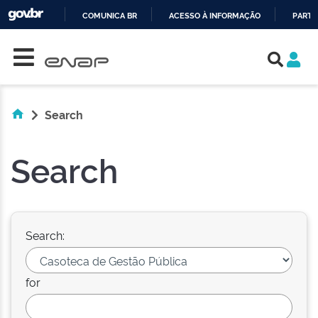
COMUNICA BR
ACESSO À INFORMAÇÃO
PARTI
Skip navigation
IR
PARA
O
CONTEÚDO
Search
Search
Search:
for