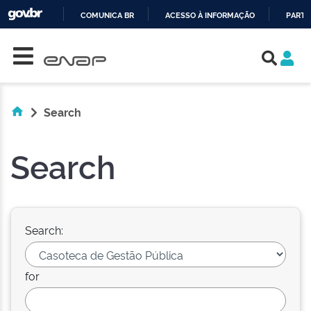
COMUNICA BR
ACESSO À INFORMAÇÃO
PARTI
Skip navigation
IR
PARA
O
CONTEÚDO
Search
Search
Search:
for