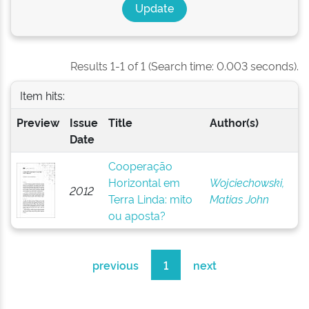
Results 1-1 of 1 (Search time: 0.003 seconds).
Item hits:
Preview
Issue
Title
Author(s)
Date
Cooperação
Horizontal em
Wojciechowski,
2012
Terra Linda: mito
Matias John
ou aposta?
previous
1
next