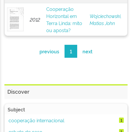
Cooperação
Horizontal em
Wojciechowski,
2012
Terra Linda: mito
Matias John
ou aposta?
previous
1
next
Discover
Subject
cooperação internacional
1
estudo de caso
1