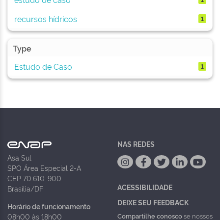
recursos hídricos
1
Type
Estudo de Caso
1
NAS REDES
Asa Sul
SPO Área Especial 2-A
CEP 70.610-900
ACESSIBILIDADE
Brasília/DF
DEIXE SEU FEEDBACK
Horário de funcionamento
Compartilhe conosco
se nossos
08h00 às 18h00