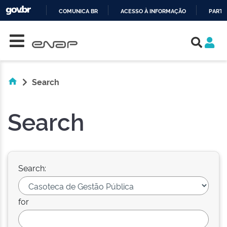
COMUNICA BR
ACESSO À INFORMAÇÃO
PARTI
Skip navigation
IR
PARA
O
CONTEÚDO
Search
Search
Search:
for