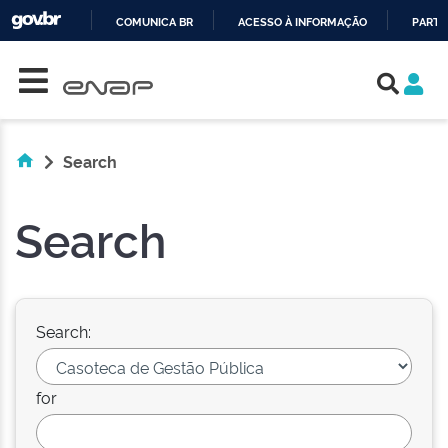
COMUNICA BR
ACESSO À INFORMAÇÃO
PARTI
Skip navigation
IR
PARA
O
CONTEÚDO
Search
Search
Search:
for