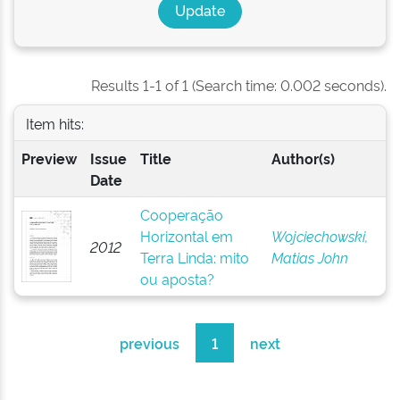
Results 1-1 of 1 (Search time: 0.002 seconds).
Item hits:
Preview
Issue
Title
Author(s)
Date
Cooperação
Horizontal em
Wojciechowski,
2012
Terra Linda: mito
Matias John
ou aposta?
previous
1
next