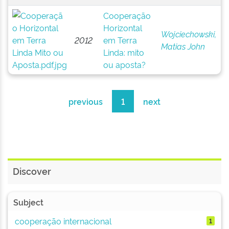
Cooperação
Horizontal
Wojciechowski,
2012
em Terra
Matias John
Linda: mito
ou aposta?
previous
1
next
Discover
Subject
cooperação internacional
1