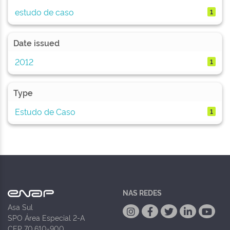
estudo de caso
1
Date issued
2012
1
Type
Estudo de Caso
1
NAS REDES
Asa Sul
SPO Área Especial 2-A
CEP 70.610-900