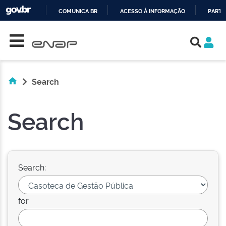
COMUNICA BR
ACESSO À INFORMAÇÃO
PARTI
Skip navigation
IR
PARA
O
CONTEÚDO
Search
Search
Search:
for