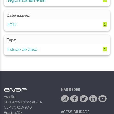
Date issued
2012
1
Type
Estudo de Caso
1
NAS REDES
Asa Sul
SPO Área Especial 2-A
CEP 70.610-900
ACESSIBILIDADE
Brasília/DF