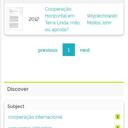
Cooperação
Horizontal em
Wojciechowski,
2012
Terra Linda: mito
Matias John
ou aposta?
previous
1
next
Discover
Subject
cooperação internacional
1
segurança alimentar
1