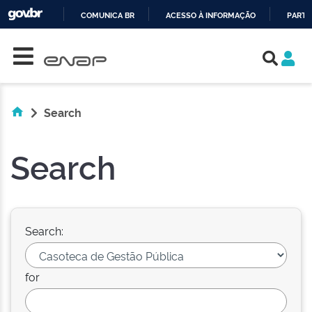
COMUNICA BR
ACESSO À INFORMAÇÃO
PARTI
Skip navigation
IR
PARA
O
CONTEÚDO
Search
Search
Search:
for