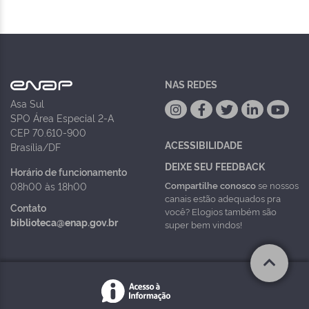
NAS REDES
Asa Sul
SPO Área Especial 2-A
CEP 70.610-900
ACESSIBILIDADE
Brasília/DF
DEIXE SEU FEEDBACK
Horário de funcionamento
Compartilhe conosco
se nossos
08h00 às 18h00
canais estão adequados pra
Contato
você? Elogios também são
biblioteca@enap.gov.br
super bem vindos!