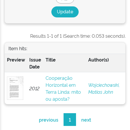
Results 1-1 of 1 (Search time: 0.053 seconds).
Item hits:
Preview
Issue
Title
Author(s)
Date
Cooperação
Horizontal em
Wojciechowski,
2012
Terra Linda: mito
Matias John
ou aposta?
previous
1
next