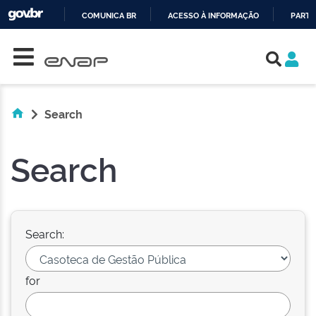
COMUNICA BR
ACESSO À INFORMAÇÃO
PARTI
Skip navigation
IR
PARA
O
CONTEÚDO
Search
Search
Search:
for