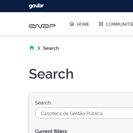
Skip navigation
HOME
COMMUNITI
Search
Search
Search:
Current filters: