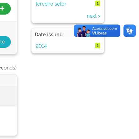
terceiro setor
1
next >
Date issued
2014
1
econds).