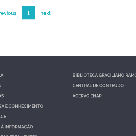
revious
1
next
LA
BIBLIOTECA GRACILIANO RAM
S
CENTRAL DE CONTEÚDO
OS
ACERVO ENAP
SA E CONHECIMENTO
ECE
 À INFORMAÇÃO