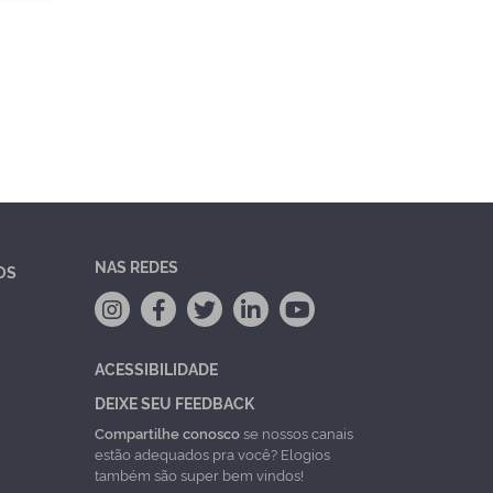
NAS REDES
OS
ACESSIBILIDADE
DEIXE SEU FEEDBACK
Compartilhe conosco
se nossos canais
estão adequados pra você? Elogios
também são super bem vindos!