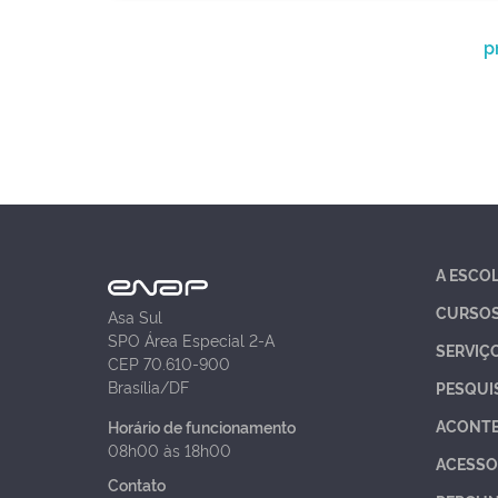
p
A ESCO
CURSO
Asa Sul
SPO Área Especial 2-A
SERVIÇ
CEP 70.610-900
Brasília/DF
PESQUI
ACONT
Horário de funcionamento
08h00 às 18h00
ACESSO
Contato