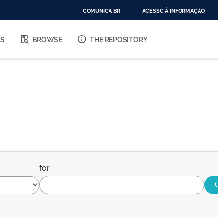
COMUNICA BR
ACESSO À INFORMAÇÃO
IR
PARA
ES
BROWSE
THE REPOSITORY
O
CONTEÚDO
for