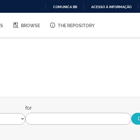
COMUNICA BR
ACESSO À INFORMAÇÃO
IR
PARA
ES
BROWSE
THE REPOSITORY
O
CONTEÚDO
for