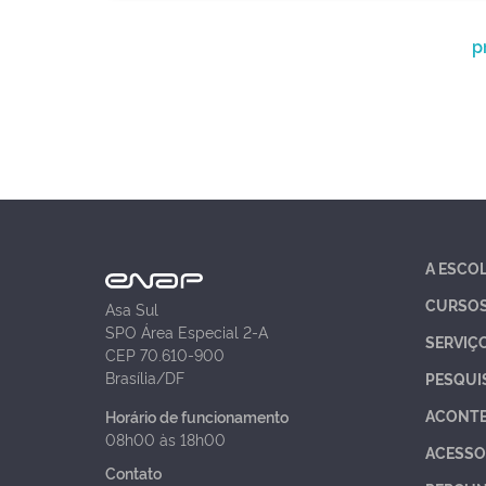
p
A ESCO
CURSO
Asa Sul
SPO Área Especial 2-A
SERVIÇ
CEP 70.610-900
Brasília/DF
PESQUI
ACONT
Horário de funcionamento
08h00 às 18h00
ACESSO
Contato