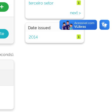
terceiro setor
1
next >
Date issued
2014
1
econds).