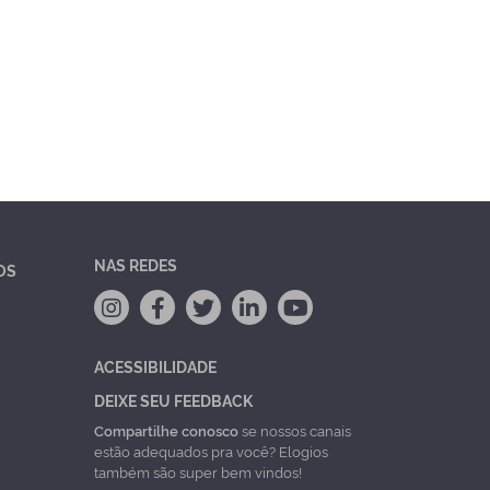
NAS REDES
OS
ACESSIBILIDADE
DEIXE SEU FEEDBACK
Compartilhe conosco
se nossos canais
estão adequados pra você? Elogios
também são super bem vindos!