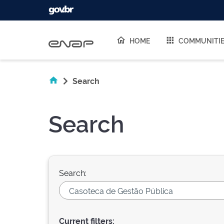
Skip navigation
HOME
COMMUNITI
Search
Search
Search:
Current filters: