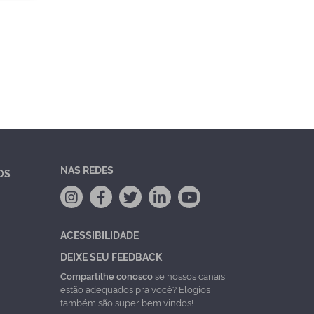
NAS REDES
OS
ACESSIBILIDADE
DEIXE SEU FEEDBACK
Compartilhe conosco
se nossos canais
estão adequados pra você? Elogios
também são super bem vindos!