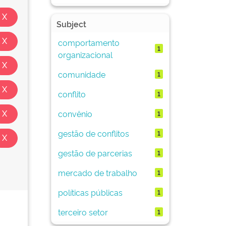
Subject
comportamento
1
organizacional
comunidade
1
conflito
1
convênio
1
gestão de conflitos
1
gestão de parcerias
1
mercado de trabalho
1
políticas públicas
1
terceiro setor
1