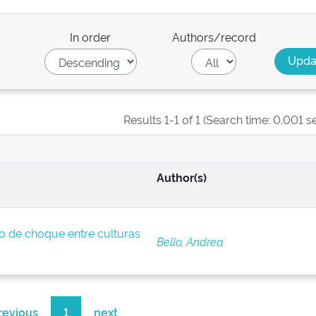
In order
Authors/record
Results 1-1 of 1 (Search time: 0.001 s
Author(s)
so de choque entre culturas
Bello, Andrea
revious
1
next