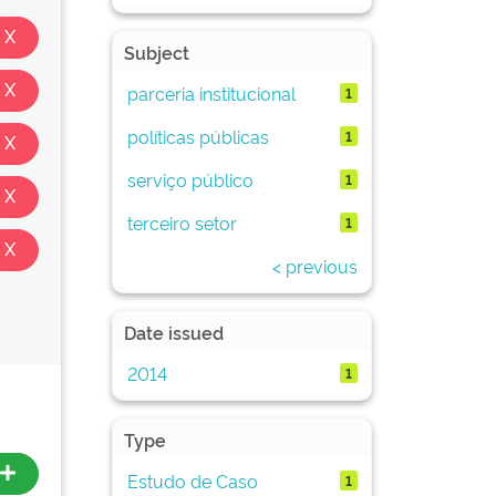
Subject
parceria institucional
1
políticas públicas
1
serviço público
1
terceiro setor
1
< previous
Date issued
2014
1
Type
Estudo de Caso
1