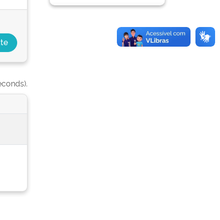
econds).