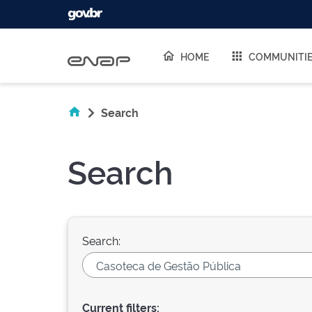
Skip navigation
HOME
COMMUNITI
Search
Search
Search:
Current filters: