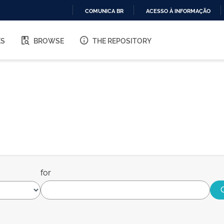
COMUNICA BR
ACESSO À INFORMAÇÃO
IR
PARA
ES
BROWSE
THE REPOSITORY
O
CONTEÚDO
for