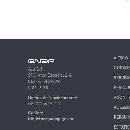
A ESCO
CURSO
Asa Sul
SPO Área Especial 2-A
SERVIÇ
CEP 70.610-900
Brasília/DF
PESQUI
ACONT
Horário de funcionamento
08h00 às 18h00
ACESSO
Contato
PERGUN
biblioteca@enap.gov.br
ESTATÍS