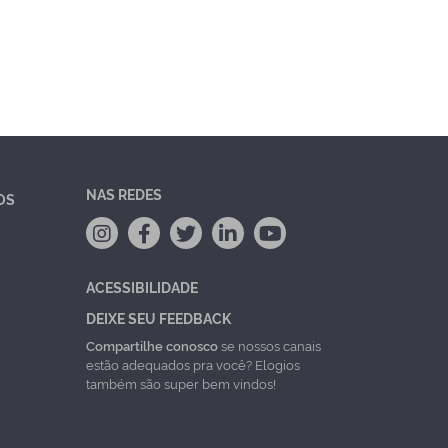
NAS REDES
OS
ACESSIBILIDADE
DEIXE SEU FEEDBACK
Compartilhe conosco
se nossos canais
estão adequados pra você? Elogios
também são super bem vindos!