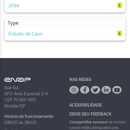
2014
1
Type
Estudo de Caso
1
NAS REDES
Asa Sul
SPO Área Especial 2-A
CEP 70.610-900
ACESSIBILIDADE
Brasília/DF
DEIXE SEU FEEDBACK
Horário de funcionamento
Compartilhe conosco
se nossos
08h00 às 18h00
canais estão adequados pra