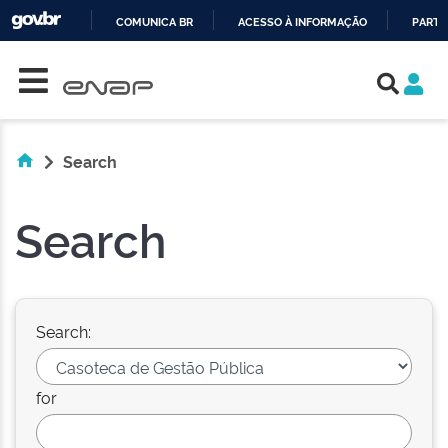
COMUNICA BR
ACESSO À INFORMAÇÃO
PARTI
Skip navigation
IR
PARA
O
CONTEÚDO
Search
Search
Search:
for