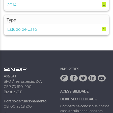
2014
1
Type
Estudo de Caso
1
NAS REDES
Asa Sul
SPO Área Especial 2-A
CEP 70.610-900
ACESSIBILIDADE
Brasília/DF
DEIXE SEU FEEDBACK
Horário de funcionamento
Compartilhe conosco
se nossos
08h00 às 18h00
canais estão adequados pra