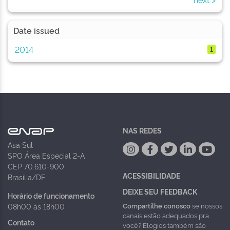
Date issued
2014
1
NAS REDES
Asa Sul
SPO Área Especial 2-A
CEP 70.610-900
ACESSIBILIDADE
Brasília/DF
DEIXE SEU FEEDBACK
Horário de funcionamento
Compartilhe conosco
se nossos
08h00 às 18h00
canais estão adequados pra
Contato
você? Elogios também são