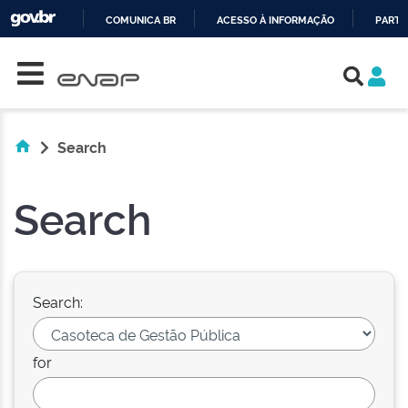
COMUNICA BR
ACESSO À INFORMAÇÃO
PARTI
Skip navigation
IR
PARA
O
CONTEÚDO
Search
Search
Search:
for