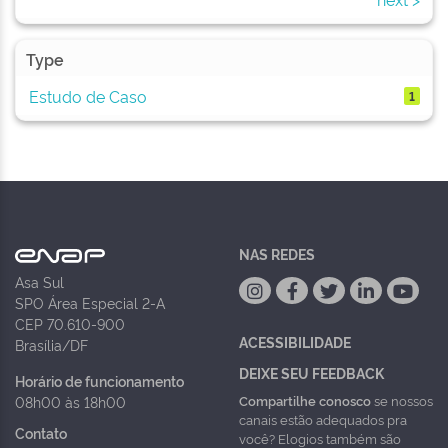
Type
Estudo de Caso
1
NAS REDES
Asa Sul
SPO Área Especial 2-A
CEP 70.610-900
ACESSIBILIDADE
Brasília/DF
DEIXE SEU FEEDBACK
Horário de funcionamento
Compartilhe conosco
se nossos
08h00 às 18h00
canais estão adequados pra
Contato
você? Elogios também são