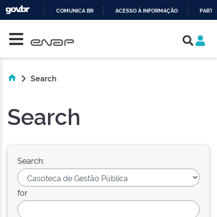
COMUNICA BR
ACESSO À INFORMAÇÃO
PARTI
Skip navigation
IR
PARA
O
CONTEÚDO
Search
Search
Search:
for