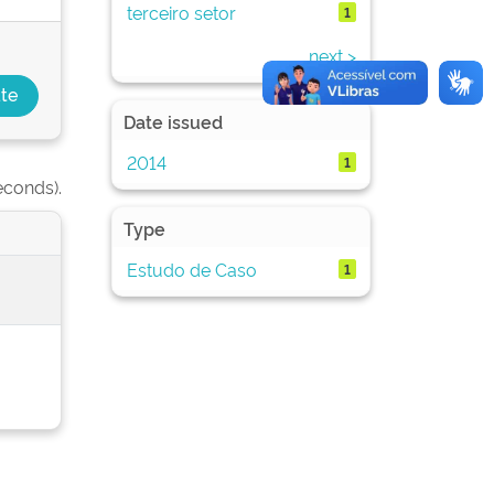
terceiro setor
1
next >
Date issued
2014
1
econds).
Type
Estudo de Caso
1