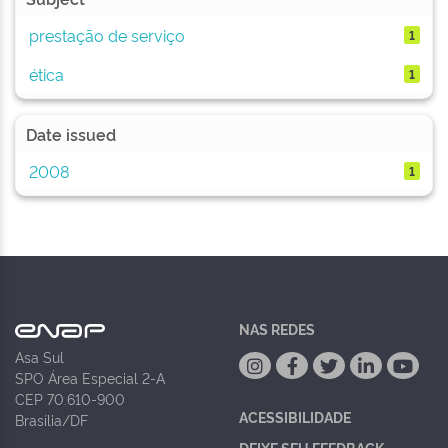
prestação de serviço
1
ética
1
Date issued
2008
1
NAS REDES
Asa Sul
SPO Área Especial 2-A
CEP 70.610-900
ACESSIBILIDADE
Brasília/DF
DEIXE SEU FEEDBACK