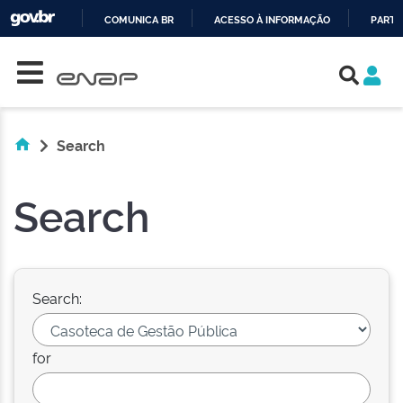
COMUNICA BR
ACESSO À INFORMAÇÃO
PARTI
Skip navigation
IR
PARA
O
CONTEÚDO
Search
Search
Search:
for