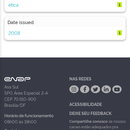
ética
1
Date issued
2008
1
NAS REDES
Asa Sul
SPO Área Especial 2-A
CEP 70.610-900
ACESSIBILIDADE
Brasília/DF
DEIXE SEU FEEDBACK
Horário de funcionamento
Compartilhe conosco
se nossos
08h00 às 18h00
canais estão adequados pra