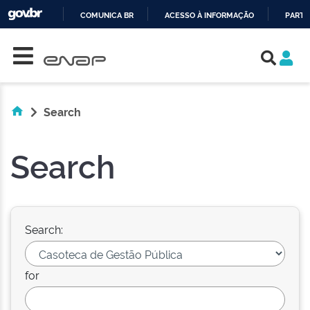
COMUNICA BR
ACESSO À INFORMAÇÃO
PARTI
Skip navigation
IR
PARA
O
CONTEÚDO
Search
Search
Search:
for