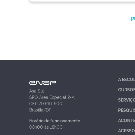
p
A ESCO
CURSO
Asa Sul
SPO Área Especial 2-A
SERVIÇ
CEP 70.610-900
Brasília/DF
PESQUI
ACONT
Horário de funcionamento
08h00 às 18h00
ACESSO