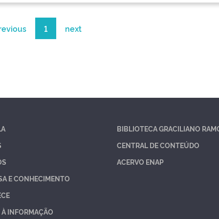
revious
1
next
LA
BIBLIOTECA GRACILIANO RAM
S
CENTRAL DE CONTEÚDO
OS
ACERVO ENAP
SA E CONHECIMENTO
ECE
 À INFORMAÇÃO