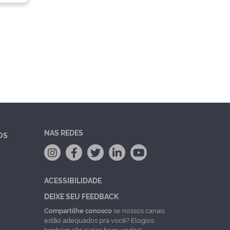
NAS REDES
OS
ACESSIBILIDADE
DEIXE SEU FEEDBACK
Compartilhe conosco
se nossos canais
estão adequados pra você? Elogios
também são super bem vindos!