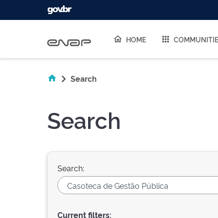
Skip navigation
HOME
COMMUNITI
Search
Search
Search:
Current filters: