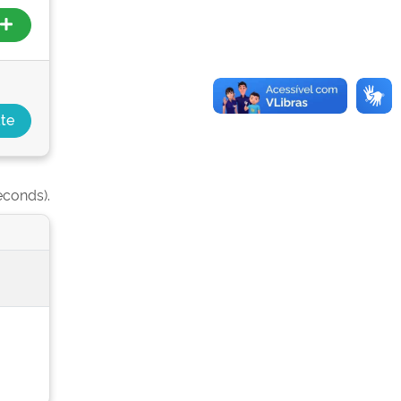
econds).