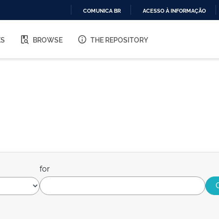
COMUNICA BR
ACESSO À INFORMAÇÃO
IR
PARA
ES
BROWSE
THE REPOSITORY
O
CONTEÚDO
for