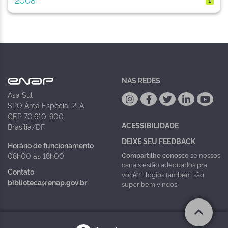
NAS REDES
Asa Sul
SPO Área Especial 2-A
CEP 70.610-900
ACESSIBILIDADE
Brasília/DF
DEIXE SEU FEEDBACK
Horário de funcionamento
Compartilhe conosco
se nossos
08h00 às 18h00
canais estão adequados pra
Contato
você? Elogios também são
biblioteca@enap.gov.br
super bem vindos!