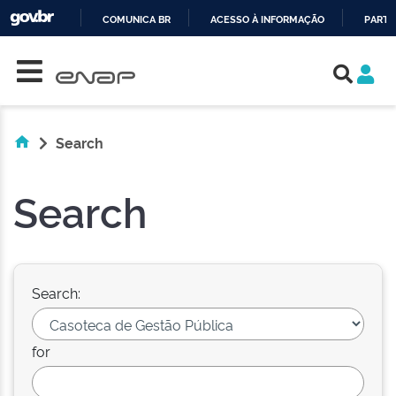
COMUNICA BR
ACESSO À INFORMAÇÃO
PARTI
Skip navigation
IR
PARA
O
CONTEÚDO
Search
Search
Search:
for