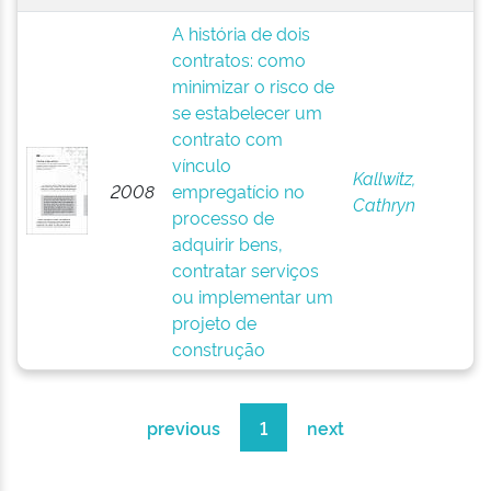
A história de dois
contratos: como
minimizar o risco de
se estabelecer um
contrato com
vínculo
Kallwitz,
2008
empregatício no
Cathryn
processo de
adquirir bens,
contratar serviços
ou implementar um
projeto de
construção
previous
1
next