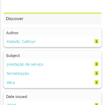
Discover
Author
Kallwitz, Cathryn
1
Subject
prestação de serviço
1
terceirização
1
ética
1
Date issued
2008
1