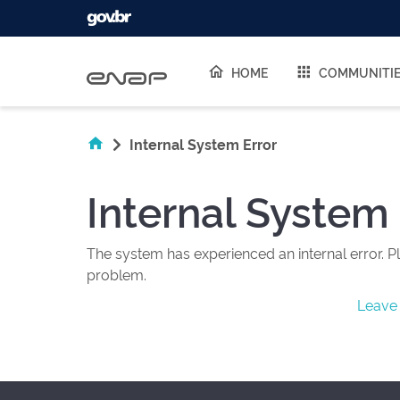
Skip navigation
HOME
COMMUNITI
Internal System Error
Internal System 
The system has experienced an internal error. Pl
problem.
Leave 