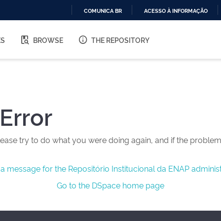
COMUNICA BR
ACESSO À INFORMAÇÃO
IR
PARA
ES
BROWSE
THE REPOSITORY
O
CONTEÚDO
Error
ease try to do what you were doing again, and if the problem 
a message for the Repositório Institucional da ENAP administ
Go to the DSpace home page