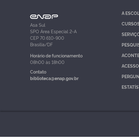
A ESCO
CURSO
Asa Sul
SPO Área Especial 2-A
SERVIÇ
CEP 70.610-900
Brasília/DF
PESQUI
ACONT
Horário de funcionamento
08h00 às 18h00
ACESSO
Contato
PERGUN
biblioteca@enap.gov.br
ESTATÍS