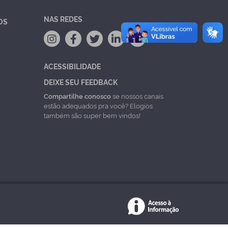
NAS REDES
OS
ACESSIBILIDADE
DEIXE SEU FEEDBACK
Compartilhe conosco
se nossos canais
estão adequados pra você? Elogios
também são super bem vindos!