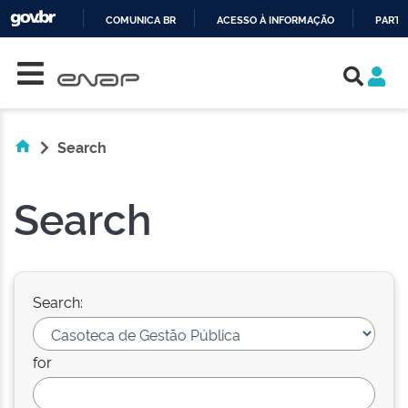
COMUNICA BR
ACESSO À INFORMAÇÃO
PARTI
Skip navigation
IR
PARA
O
CONTEÚDO
Search
Search
Search:
for