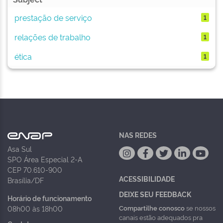
prestação de serviço
1
relações de trabalho
1
ética
1
NAS REDES
Asa Sul
SPO Área Especial 2-A
CEP 70.610-900
ACESSIBILIDADE
Brasília/DF
DEIXE SEU FEEDBACK
Horário de funcionamento
Compartilhe conosco
se nossos
08h00 às 18h00
canais estão adequados pra