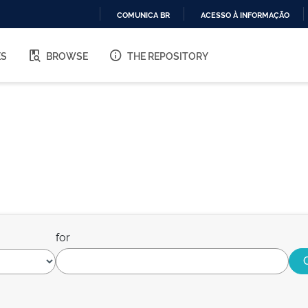
COMUNICA BR
ACESSO À INFORMAÇÃO
IR
PARA
ES
BROWSE
THE REPOSITORY
O
CONTEÚDO
for