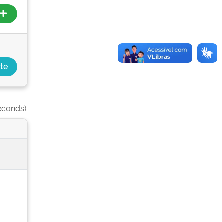
econds).