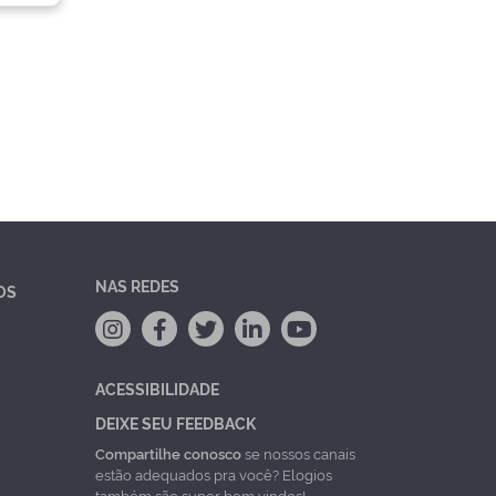
NAS REDES
OS
ACESSIBILIDADE
DEIXE SEU FEEDBACK
Compartilhe conosco
se nossos canais
estão adequados pra você? Elogios
também são super bem vindos!