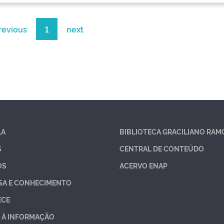
revious
1
next
LA
BIBLIOTECA GRACILIANO RAM
S
CENTRAL DE CONTEÚDO
OS
ACERVO ENAP
SA E CONHECIMENTO
ECE
 À INFORMAÇÃO