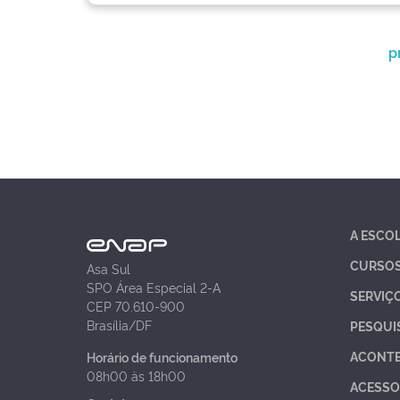
p
A ESCO
CURSO
Asa Sul
SPO Área Especial 2-A
SERVIÇ
CEP 70.610-900
Brasília/DF
PESQUI
ACONT
Horário de funcionamento
08h00 às 18h00
ACESSO