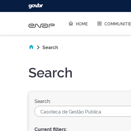
Skip navigation
HOME
COMMUNITI
Search
Search
Search:
Current filters: