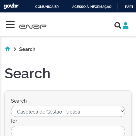
COMUNICA BR
ACESSO À INFORMAÇÃO
PARTI
Skip navigation
IR
PARA
O
CONTEÚDO
Search
Search
Search:
for