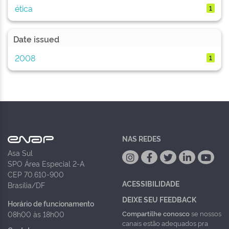
ética
1
Date issued
2008
1
NAS REDES
Asa Sul
SPO Área Especial 2-A
CEP 70.610-900
ACESSIBILIDADE
Brasília/DF
DEIXE SEU FEEDBACK
Horário de funcionamento
Compartilhe conosco
se nossos
08h00 às 18h00
canais estão adequados pra