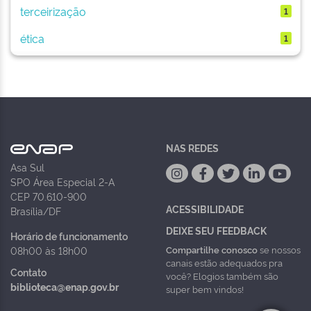
terceirização
1
ética
1
NAS REDES
Asa Sul
SPO Área Especial 2-A
CEP 70.610-900
ACESSIBILIDADE
Brasília/DF
DEIXE SEU FEEDBACK
Horário de funcionamento
Compartilhe conosco
se nossos
08h00 às 18h00
canais estão adequados pra
Contato
você? Elogios também são
biblioteca@enap.gov.br
super bem vindos!