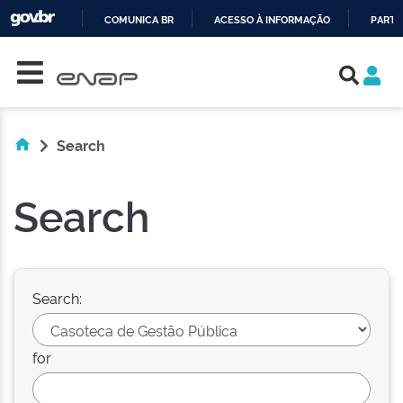
COMUNICA BR
ACESSO À INFORMAÇÃO
PARTI
Skip navigation
IR
PARA
O
CONTEÚDO
Search
Search
Search:
for