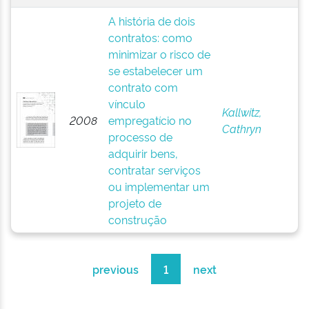
A história de dois
contratos: como
minimizar o risco de
se estabelecer um
contrato com
vínculo
Kallwitz,
2008
empregatício no
Cathryn
processo de
adquirir bens,
contratar serviços
ou implementar um
projeto de
construção
previous
1
next