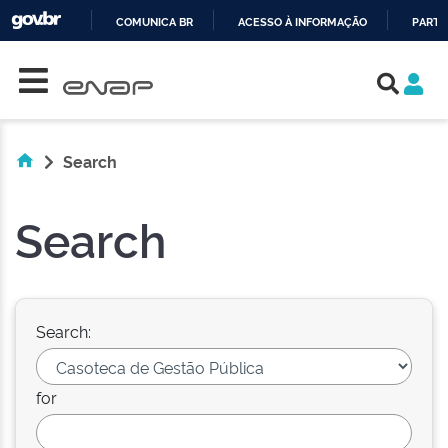
COMUNICA BR
ACESSO À INFORMAÇÃO
PARTI
Skip navigation
IR
PARA
O
CONTEÚDO
Search
Search
Search:
for