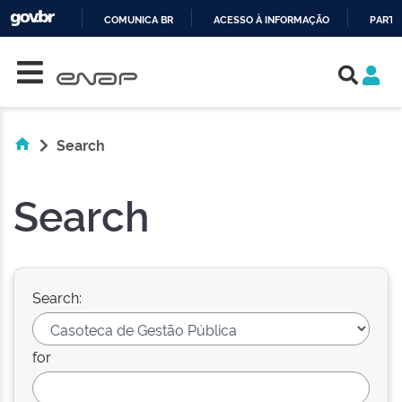
COMUNICA BR
ACESSO À INFORMAÇÃO
PARTI
Skip navigation
IR
PARA
O
CONTEÚDO
Search
Search
Search:
for