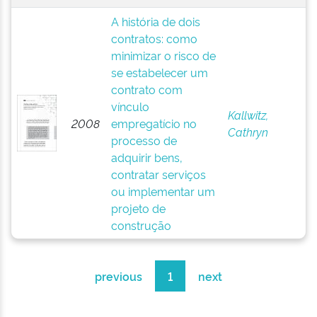
A história de dois
contratos: como
minimizar o risco de
se estabelecer um
contrato com
vínculo
Kallwitz,
2008
empregatício no
Cathryn
processo de
adquirir bens,
contratar serviços
ou implementar um
projeto de
construção
previous
1
next